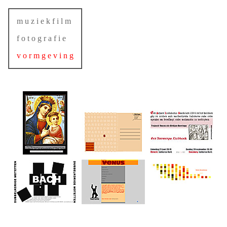
m u z i e k f i l m
f o t o g r a f i e
v o r m g e v i n g