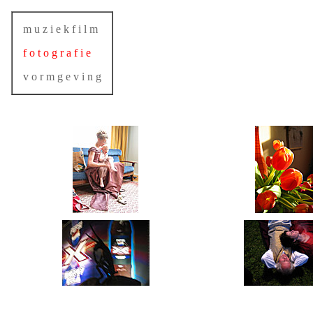
m u z i e k f i l m
f o t o g r a f i e
v o r m g e v i n g